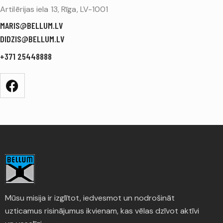
Artilērijas iela 13, Rīga, LV-1001
MARIS@BELLUM.LV
DIDZIS@BELLUM.LV
+371 25448888
Mūsu misija ir izglītot, iedvesmot un nodrošināt
uzticamus risinājumus ikvienam, kas vēlas dzīvot aktīvi