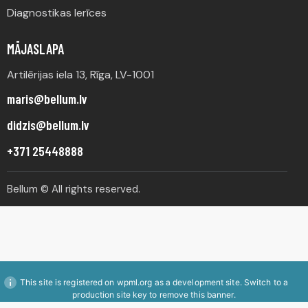
Diagnostikas Ierīces
MĀJASLAPA
Artilērijas iela 13, Rīga, LV-1001
maris@bellum.lv
didzis@bellum.lv
+371 25448888
Bellum © All rights reserved.
This site is registered on
wpml.org
as a development site. Switch to a
production site key to
remove this banner
.