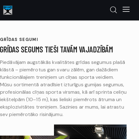
GRĪDAS SEGUMI
GRĪDAS SEGUMS TIEŠI TAVĀM VAJADZĪBĀM
Piedāvājam augstākās kvalitātes grīdas segumus plašā
klāstā – piemērotus gan svaru zālēm, gan dažādiem
funkcionālajiem treniņiem un cīņas sporta veidiem.
Mūsu sortimentā atradīsiet izturīgus gumijas segumus,
profesionālas cīņas sporta virsmas, kā arī sprinta celiņu
iekštelpām (10–15 m), kas lieliski piemērots ātruma un
eksplozivitātes treniņiem. Sazinies ar mums, lai atrastu
sev piemērotāko risinājumu.