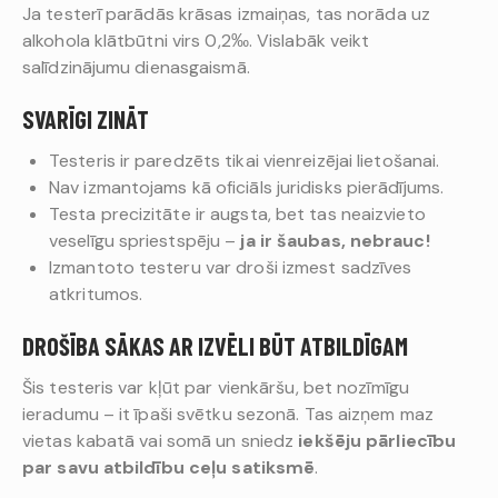
Ja testerī parādās krāsas izmaiņas, tas norāda uz
alkohola klātbūtni virs 0,2‰. Vislabāk veikt
salīdzinājumu dienasgaismā.
SVARĪGI ZINĀT
Testeris ir paredzēts tikai vienreizējai lietošanai.
Nav izmantojams kā oficiāls juridisks pierādījums.
Testa precizitāte ir augsta, bet tas neaizvieto
veselīgu spriestspēju –
ja ir šaubas, nebrauc!
Izmantoto testeru var droši izmest sadzīves
atkritumos.
DROŠĪBA SĀKAS AR IZVĒLI BŪT ATBILDĪGAM
Šis testeris var kļūt par vienkāršu, bet nozīmīgu
ieradumu – it īpaši svētku sezonā. Tas aizņem maz
vietas kabatā vai somā un sniedz
iekšēju pārliecību
par savu atbildību ceļu satiksmē
.