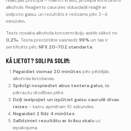
reakcijas principa – mainot krāsu, ja izelpā konstatēts
alkohols. Reaģents caurules vidusdaļā reaģē ar
izelpoto gaisu, un rezultāts ir redzams pēc 2–4
minūtēm.
Tests nosaka alkohola koncentrāciju asinīs sākot no
0,2‰
. Testa precizitāte sasniedz
99%
un tas ir
sertificēts pēc
NFX 20-702 standarta
.
KĀ LIETOT? SOLI PA SOLIM:
Pagaidiet vismaz 20 minūtes
pēc pēdējās
alkohola lietošanas.
Spēcīgi nospiediet abus testera galus
, lai
pārrautu drošības plēvi.
Dziļi ieelpojiet un izpūtiet gaisu caurulē divas
reizes
– katru apmēram 10 sekundes.
Nogaidiet 2 līdz 4 minūtes
.
Salīdziniet rezultātu ar krāsu skalu
uz
iepakojuma.