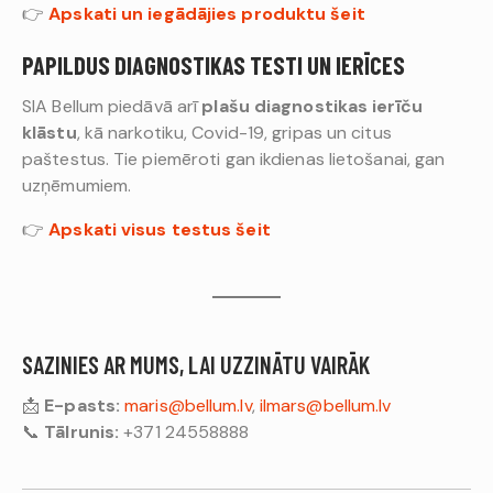
👉
Apskati un iegādājies produktu šeit
PAPILDUS DIAGNOSTIKAS TESTI UN IERĪCES
SIA Bellum piedāvā arī
plašu diagnostikas ierīču
klāstu
, kā narkotiku, Covid-19, gripas un citus
paštestus. Tie piemēroti gan ikdienas lietošanai, gan
uzņēmumiem.
👉
Apskati visus testus šeit
SAZINIES AR MUMS, LAI UZZINĀTU VAIRĀK
📩
E-pasts:
maris@bellum.lv
,
ilmars@bellum.lv
📞
Tālrunis:
+371 24558888