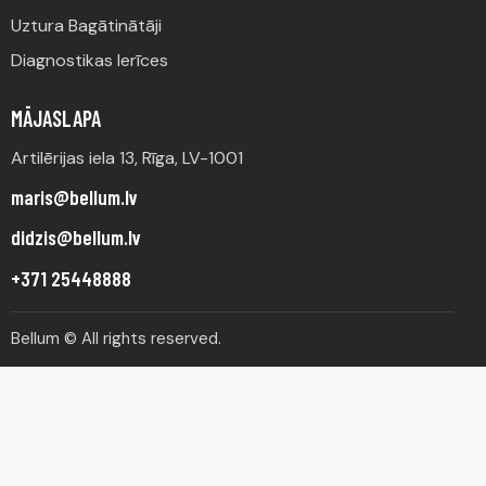
Uztura Bagātinātāji
Diagnostikas Ierīces
MĀJASLAPA
Artilērijas iela 13, Rīga, LV-1001
maris@bellum.lv
didzis@bellum.lv
+371 25448888
Bellum © All rights reserved.