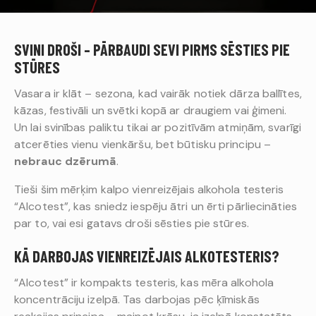
SVINI DROŠI – PĀRBAUDI SEVI PIRMS SĒSTIES PIE
STŪRES
Vasara ir klāt – sezona, kad vairāk notiek dārza ballītes,
kāzas, festivāli un svētki kopā ar draugiem vai ģimeni.
Un lai svinības paliktu tikai ar pozitīvām atmiņām, svarīgi
atcerēties vienu vienkāršu, bet būtisku principu –
nebrauc dzērumā
.
Tieši šim mērķim kalpo vienreizējais alkohola testeris
“Alcotest”, kas sniedz iespēju ātri un ērti pārliecināties
par to, vai esi gatavs droši sēsties pie stūres.
KĀ DARBOJAS VIENREIZĒJAIS ALKOTESTERIS?
“Alcotest” ir kompakts testeris, kas mēra alkohola
koncentrāciju izelpā. Tas darbojas pēc ķīmiskās