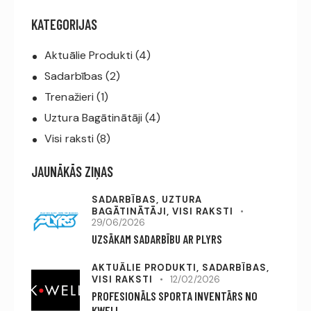
KATEGORIJAS
Aktuālie Produkti
(4)
Sadarbības
(2)
Trenažieri
(1)
Uztura Bagātinātāji
(4)
Visi raksti
(8)
JAUNĀKĀS ZIŅAS
SADARBĪBAS,
UZTURA
BAGĀTINĀTĀJI,
VISI RAKSTI
29/06/2026
UZSĀKAM SADARBĪBU AR PLYRS
AKTUĀLIE PRODUKTI,
SADARBĪBAS,
VISI RAKSTI
12/02/2026
PROFESIONĀLS SPORTA INVENTĀRS NO
KWELL