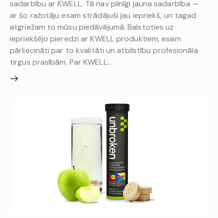
sadarbību ar KWELL. Tā nav pilnīgi jauna sadarbība —
ar šo ražotāju esam strādājuši jau iepriekš, un tagad
atgriežam to mūsu piedāvājumā. Balstoties uz
iepriekšējo pieredzi ar KWELL produktiem, esam
pārliecināti par to kvalitāti un atbilstību profesionāla
tirgus prasībām. Par KWELL…