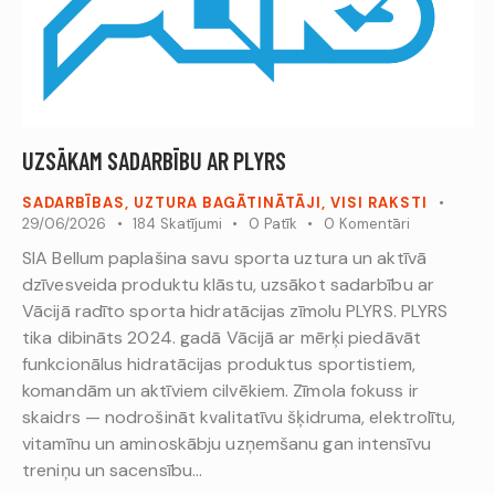
UZSĀKAM SADARBĪBU AR PLYRS
SADARBĪBAS
,
UZTURA BAGĀTINĀTĀJI
,
VISI RAKSTI
29/06/2026
184
Skatījumi
0
Patīk
0
Komentāri
SIA Bellum paplašina savu sporta uztura un aktīvā
dzīvesveida produktu klāstu, uzsākot sadarbību ar
Vācijā radīto sporta hidratācijas zīmolu PLYRS. PLYRS
tika dibināts 2024. gadā Vācijā ar mērķi piedāvāt
funkcionālus hidratācijas produktus sportistiem,
komandām un aktīviem cilvēkiem. Zīmola fokuss ir
skaidrs — nodrošināt kvalitatīvu šķidruma, elektrolītu,
vitamīnu un aminoskābju uzņemšanu gan intensīvu
treniņu un sacensību…