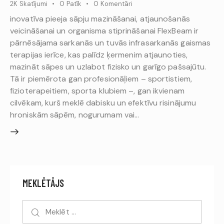
2K
Skatījumi
0
Patīk
0
Komentāri
inovatīva pieeja sāpju mazināšanai, atjaunošanās
veicināšanai un organisma stiprināšanai FlexBeam ir
pārnēsājama sarkanās un tuvās infrasarkanās gaismas
terapijas ierīce, kas palīdz ķermenim atjaunoties,
mazināt sāpes un uzlabot fizisko un garīgo pašsajūtu.
Tā ir piemērota gan profesionāļiem – sportistiem,
fizioterapeitiem, sporta klubiem –, gan ikvienam
cilvēkam, kurš meklē dabisku un efektīvu risinājumu
hroniskām sāpēm, nogurumam vai…
MEKLĒTĀJS