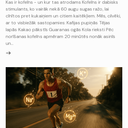
Kas ir kofeīns - un kur tas atrodams Kofeīns ir dabisks
stimulants, ko vairāk nekā 60 augu sugas ražo, lai
cīnītos pret kukaiņiem un citiem kaitēkļiem. Mēs, cilvēki,
ar to visbiežāk sastopamies: Kafijas pupiņās Tējas
lapās Kakao pākstīs Guaranas ogās Kola rieksti Pēc
norīšanas kofeīns apmēram 20 minūtēs nonāk asinīs
un…