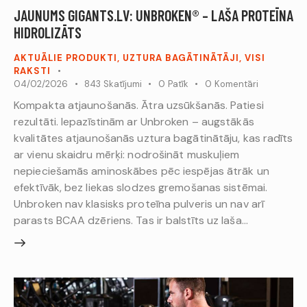
JAUNUMS GIGANTS.LV: UNBROKEN® – LAŠA PROTEĪNA
HIDROLIZĀTS
AKTUĀLIE PRODUKTI
,
UZTURA BAGĀTINĀTĀJI
,
VISI
RAKSTI
04/02/2026
843
Skatījumi
0
Patīk
0
Komentāri
Kompakta atjaunošanās. Ātra uzsūkšanās. Patiesi
rezultāti. Iepazīstinām ar Unbroken – augstākās
kvalitātes atjaunošanās uztura bagātinātāju, kas radīts
ar vienu skaidru mērķi: nodrošināt muskuļiem
nepieciešamās aminoskābes pēc iespējas ātrāk un
efektīvāk, bez liekas slodzes gremošanas sistēmai.
Unbroken nav klasisks proteīna pulveris un nav arī
parasts BCAA dzēriens. Tas ir balstīts uz laša…