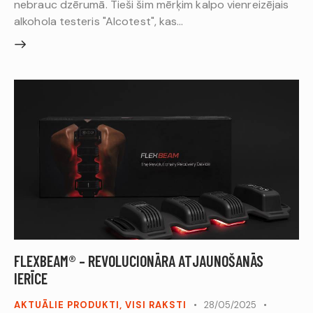
nebrauc dzērumā. Tieši šim mērķim kalpo vienreizējais
alkohola testeris "Alcotest", kas…
FLEXBEAM® – REVOLUCIONĀRA ATJAUNOŠANĀS
IERĪCE
AKTUĀLIE PRODUKTI
,
VISI RAKSTI
28/05/2025