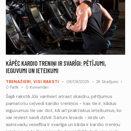
KĀPĒC KARDIO TRENIŅI IR SVARĪGI: PĒTĪJUMI,
IEGUVUMI UN IETEIKUMI
TRENAŽIERI
,
VISI RAKSTI
08/08/2025
2K
Skatījumi
0
Patīk
0
Komentāri
Šajā rakstā Jūs varēsiet atrast skaidru, pētījumos
pamatotu ceļvedi kardio treniņos - kas tie ir, kādus
ieguvumus tie var dot, kā arī praktiskus ieteikumus, ko
var ieviest savā dzīvē. Saturs Ievads - sirds un
asinsvadu veselība Ir svarīga un kāda ir kardio treniņu