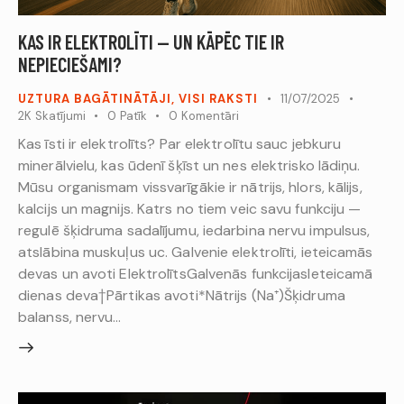
KAS IR ELEKTROLĪTI — UN KĀPĒC TIE IR
NEPIECIEŠAMI?
UZTURA BAGĀTINĀTĀJI
,
VISI RAKSTI
11/07/2025
2K
Skatījumi
0
Patīk
0
Komentāri
Kas īsti ir elektrolīts? Par elektrolītu sauc jebkuru
minerālvielu, kas ūdenī šķīst un nes elektrisko lādiņu.
Mūsu organismam vissvarīgākie ir nātrijs, hlors, kālijs,
kalcijs un magnijs. Katrs no tiem veic savu funkciju —
regulē šķidruma sadalījumu, iedarbina nervu impulsus,
atslābina muskuļus uc. Galvenie elektrolīti, ieteicamās
devas un avoti ElektrolītsGalvenās funkcijasIeteicamā
dienas deva†Pārtikas avoti*Nātrijs (Na⁺)Šķidruma
balanss, nervu…