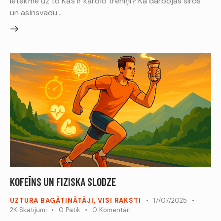
ietekme uz to Kas ir kardio treniņi? Kā darbojas sirds
un asinsvadu…
KOFEĪNS UN FIZISKA SLODZE
UZTURA BAGĀTINĀTĀJI
,
VISI RAKSTI
17/07/2025
2K
Skatījumi
0
Patīk
0
Komentāri