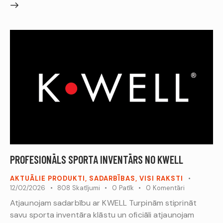
PROFESIONĀLS SPORTA INVENTĀRS NO KWELL
AKTUĀLIE PRODUKTI
,
SADARBĪBAS
,
VISI RAKSTI
12/02/2026
808
Skatījumi
0
Patīk
0
Komentāri
Atjaunojam sadarbību ar KWELL Turpinām stiprināt
savu sporta inventāra klāstu un oficiāli atjaunojam