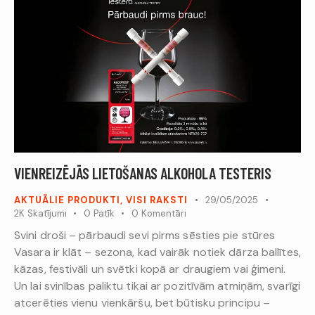
VIENREIZĒJĀS LIETOŠANAS ALKOHOLA TESTERIS
AKTUĀLIE PRODUKTI
,
VISI RAKSTI
29/05/2025
2K
Skatījumi
0
Patīk
0
Komentāri
Svini droši – pārbaudi sevi pirms sēsties pie stūres
Vasara ir klāt – sezona, kad vairāk notiek dārza ballītes,
kāzas, festivāli un svētki kopā ar draugiem vai ģimeni.
Un lai svinības paliktu tikai ar pozitīvām atmiņām, svarīgi
atcerēties vienu vienkāršu, bet būtisku principu –